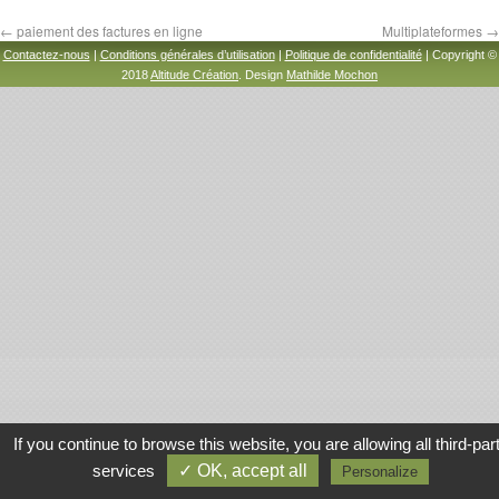
←
paiement des factures en ligne
Multiplateformes
→
Contactez-nous
|
Conditions générales d’utilisation
|
Politique de confidentialité
| Copyright ©
2018
Altitude Création
. Design
Mathilde Mochon
If you continue to browse this website, you are allowing all third-par
services
✓ OK, accept all
Personalize