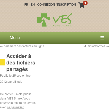
0
FR
EN
CONNEXION / INSCRIPTION
Menu
←
paiement des factures en ligne
Multiplateformes
→
Accéder à
des fichiers
partagés
Publié le
25 septembre
2012
par
altitude
Ce contenu a été publié
dans
VES Share
. Vous
pouvez le mettre en favoris
avec
ce permalien
.