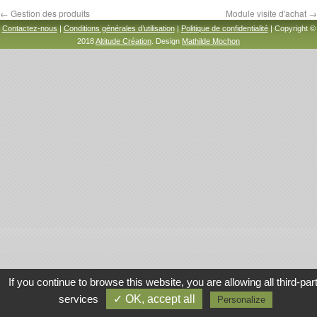
←
Gestion des produits
Module visite d'achat
→
Contactez-nous
|
Conditions générales d’utilisation
|
Politique de confidentialité
| Copyright ©
2018
Altitude Création
. Design
Mathilde Mochon
If you continue to browse this website, you are allowing all third-par
services
✓ OK, accept all
Personalize