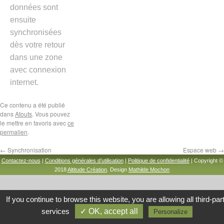
données sont
ensuite
synchronisées
dès votre retour
dans une zone
avec connexion
internet.
Ce contenu a été publié
dans
Atouts
. Vous pouvez
le mettre en favoris avec
ce
permalien
.
←
Synchronisation
Espace web
→
Contactez-nous
|
Conditions générales d’utilisation
|
Politique de confidentialité
| Copyright ©
2018
Altitude Création
. Design
Mathilde Mochon
If you continue to browse this website, you are allowing all third-par
services
✓ OK, accept all
Personalize