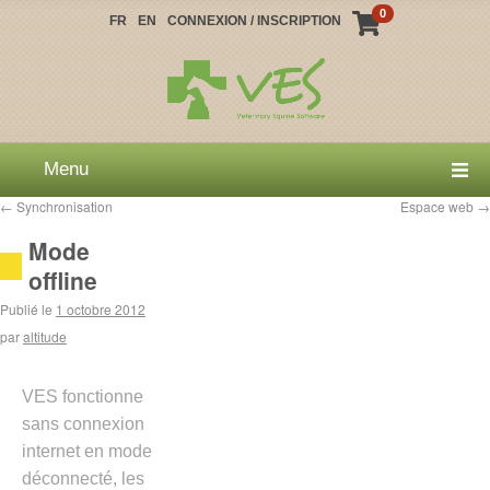
0
FR
EN
CONNEXION / INSCRIPTION
Menu
←
Synchronisation
Espace web
→
Mode
offline
Publié le
1 octobre 2012
par
altitude
VES fonctionne
sans connexion
internet en mode
déconnecté, les