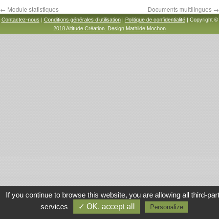
←
Module statistiques
Documents multilingues
→
Contactez-nous
|
Conditions générales d’utilisation
|
Politique de confidentialité
| Copyright ©
2018
Altitude Création
. Design
Mathilde Mochon
If you continue to browse this website, you are allowing all third-par
services
✓ OK, accept all
Personalize