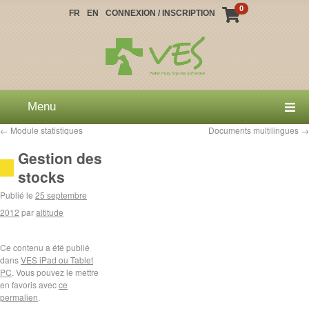
0
FR
EN
CONNEXION / INSCRIPTION
Menu
←
Module statistiques
Documents multilingues
→
Gestion des
stocks
Publié le
25 septembre
2012
par
altitude
Ce contenu a été publié
dans
VES iPad ou Tablet
PC
. Vous pouvez le mettre
en favoris avec
ce
permalien
.