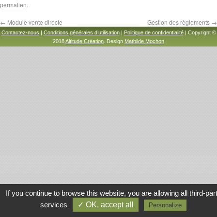
permalien
.
←
Module vente directe
Gestion des règlements
→
Contactez-nous
|
Conditions générales d’utilisation
|
Politique de confidentialité
| Copyright ©
2018
Altitude Création
. Design
Mathilde Mochon
If you continue to browse this website, you are allowing all third-par
services
✓ OK, accept all
Personalize