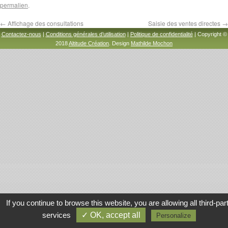
permalien
.
←
Affichage des consultations
Saisie des ventes directes
→
Contactez-nous
|
Conditions générales d’utilisation
|
Politique de confidentialité
| Copyright ©
2018
Altitude Création
. Design
Mathilde Mochon
If you continue to browse this website, you are allowing all third-par
services
✓ OK, accept all
Personalize