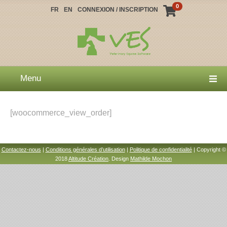
0
FR
EN
CONNEXION / INSCRIPTION
Menu
[woocommerce_view_order]
Contactez-nous
|
Conditions générales d’utilisation
|
Politique de confidentialité
| Copyright ©
2018
Altitude Création
. Design
Mathilde Mochon